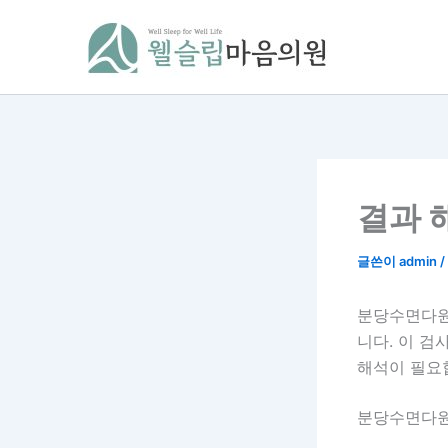
콘
텐
츠
로
건
너
뛰
기
결과 
글쓴이
admin
/
분당수면다원
니다. 이 검
해석이 필요
분당수면다원