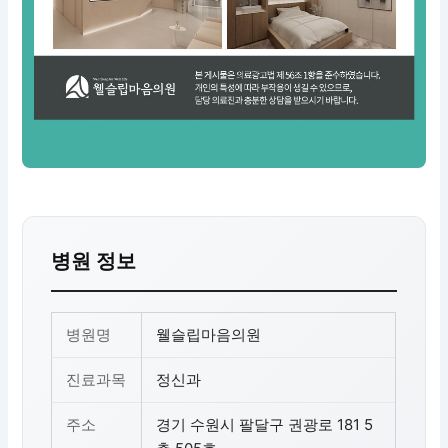
병원 정보
병원명
웰슬립마음의원
진료과목
정신과
주소
경기 수원시 팔달구 권광로 181 5