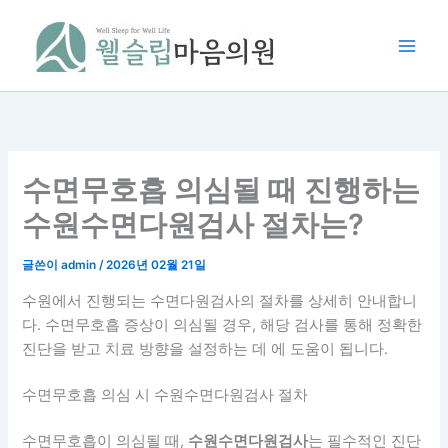
콘
텐
츠
로
건
너
뛰
기
수면무호흡 의심될 때 진행하는
수원수면다원검사 절차는?
글쓴이
admin
/
2026년 02월 21일
수원에서 진행되는 수면다원검사의 절차를 상세히 안내합니
다. 수면무호흡 증상이 의심될 경우, 해당 검사를 통해 정확한
진단을 받고 치료 방향을 설정하는 데 에 도움이 됩니다.
수면무호흡 의심 시 수원수면다원검사 절차
수면무호흡이 의심될 때,
수원수면다원검사
는 필수적인 진단