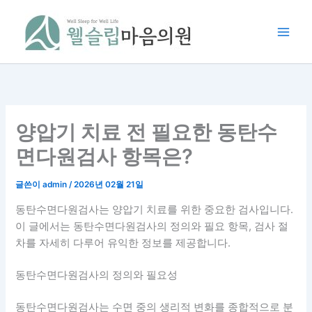
콘
텐
츠
로
건
너
뛰
기
양압기 치료 전 필요한 동탄수
면다원검사 항목은?
글쓴이
admin
/
2026년 02월 21일
동탄수면다원검사는 양압기 치료를 위한 중요한 검사입니다.
이 글에서는 동탄수면다원검사의 정의와 필요 항목, 검사 절
차를 자세히 다루어 유익한 정보를 제공합니다.
동탄수면다원검사의 정의와 필요성
동탄수면다원검사
는 수면 중의 생리적 변화를 종합적으로 분