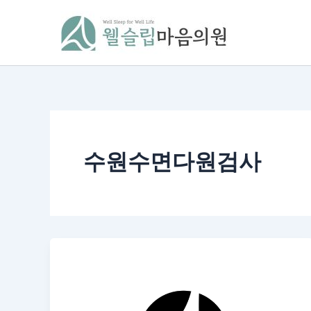
콘
텐
츠
로
건
너
뛰
기
수원수면다원검사