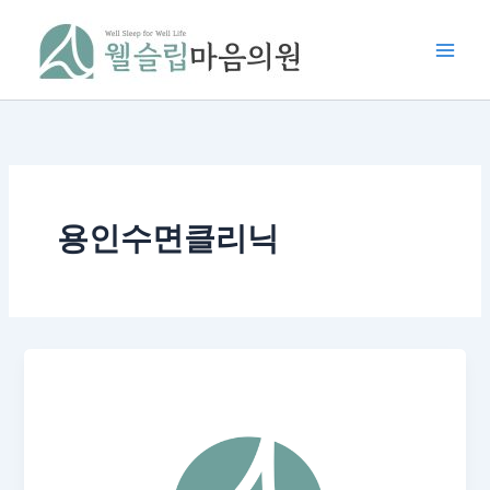
콘
텐
츠
로
건
너
뛰
기
용인수면클리닉